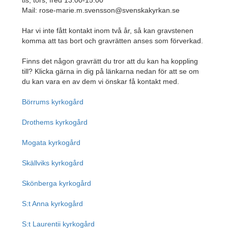
tis, tors, fred 13.00-15.00
Mail: rose-marie.m.svensson@svenskakyrkan.se
Har vi inte fått kontakt inom två år, så kan gravstenen
komma att tas bort och gravrätten anses som förverkad.
Finns det någon gravrätt du tror att du kan ha koppling
till? Klicka gärna in dig på länkarna nedan för att se om
du kan vara en av dem vi önskar få kontakt med.
Börrums kyrkogård
Drothems kyrkogård
Mogata kyrkogård
Skällviks kyrkogård
Skönberga kyrkogård
S:t Anna kyrkogård
S:t Laurentii kyrkogård